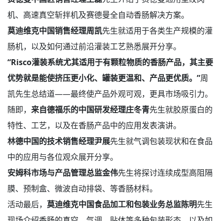
机、高速真空斩拌机及赛德曼全自动香肠解决方案。
莫迪维克中国销售经理周凯
先生就适用于各类生产规模的灌
肠机，以及如何通过前沿灌装工艺熟悉展开分享。
“
Risco
灌装系统尤其适用于有颗粒物质的香肠产品，其主要
优势就是能使挤压更小化、罐装更温和、产品更优质。”
周
凯先生总结道——最终使产品外观可观，更具市场吸引力。
随即，
来自德福乐的中国研发经理庄冬青
先生就胶原蛋白的
特性、工艺，以及在香肠产品中的应用发表演讲。
林德中国的技术销售经理尹展
先生就气调包装现状和在食品
中的应用与各位观众展开分享。
安姆科市场与产品管理总监金伟
先生将探讨连续成型高阻隔
膜、预制盒、微波自动排袋、等香肠材料。
活动最后，
莫迪维克中国食品加工和包装业务总监陈明
先生
现场介绍香肠的真空、气调、贴体等多种包装形态，以及如