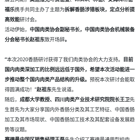
福乐
携手共同主办了主题为
拆解香肠涉猎板块，定点分析提
高效能
研讨会。
活动伊始，
中国肉类协会副秘书长，中国肉类协会机械装备
分会秘书长赵祖东
致开场辞
。
“
本次2020香肠研讨获得了我们肉类协会的大力支持。
目前
国内肉类深加工的比例远远低于国外，希望本次活动能进一
步推动整个国内肉类产品结构的升级。
预祝本次研讨会能取
得圆满成功！”
赵祖东
先生说道。
随后，
成都大学教授、四川肉类产业技术研究院院长王卫
先
生首先为大家分享国内外香肠分类及其工艺特征、中国香肠
加工及其市场现状、中国香肠加工技术及其配套设备发展趋
势等议题。
赛德曼中国区销售经理王磊
先生介绍了赛德曼通用型绞肉